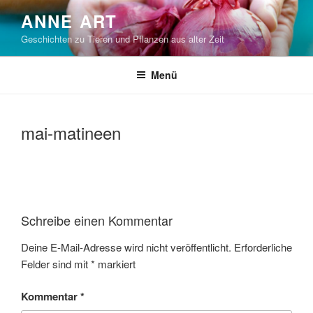
Zum
ANNE ART
Inhalt
Geschichten zu Tieren und Pflanzen aus alter Zeit
springen
Menü
mai-matineen
Schreibe einen Kommentar
Deine E-Mail-Adresse wird nicht veröffentlicht.
Erforderliche
Felder sind mit
*
markiert
Kommentar
*