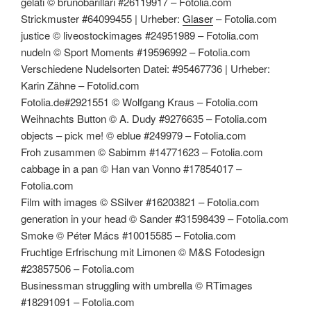
gelati © brunobarillari #26119917 – Fotolia.com
Strickmuster #64099455 | Urheber:
Glaser
– Fotolia.com
justice © liveostockimages #24951989 – Fotolia.com
nudeln © Sport Moments #19596992 – Fotolia.com
Verschiedene Nudelsorten Datei: #95467736 | Urheber:
Karin Zähne – Fotolid.com
Fotolia.de#2921551 © Wolfgang Kraus – Fotolia.com
Weihnachts Button © A. Dudy #9276635 – Fotolia.com
objects – pick me! © eblue #249979 – Fotolia.com
Froh zusammen © Sabimm #14771623 – Fotolia.com
cabbage in a pan © Han van Vonno #17854017 –
Fotolia.com
Film with images © SSilver #16203821 – Fotolia.com
generation in your head © Sander #31598439 – Fotolia.com
Smoke © Péter Mács #10015585 – Fotolia.com
Fruchtige Erfrischung mit Limonen © M&S Fotodesign
#23857506 – Fotolia.com
Businessman struggling with umbrella © RTimages
#18291091 – Fotolia.com