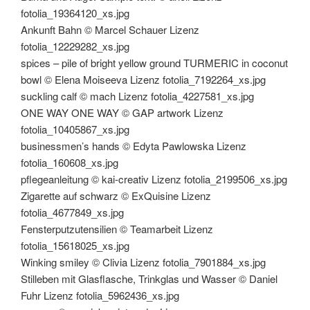
fotolia_19364120_xs.jpg
Ankunft Bahn © Marcel Schauer Lizenz
fotolia_12229282_xs.jpg
spices – pile of bright yellow ground TURMERIC in coconut
bowl © Elena Moiseeva Lizenz fotolia_7192264_xs.jpg
suckling calf © mach Lizenz fotolia_4227581_xs.jpg
ONE WAY ONE WAY © GAP artwork Lizenz
fotolia_10405867_xs.jpg
businessmen’s hands © Edyta Pawlowska Lizenz
fotolia_160608_xs.jpg
pflegeanleitung © kai-creativ Lizenz fotolia_2199506_xs.jpg
Zigarette auf schwarz © ExQuisine Lizenz
fotolia_4677849_xs.jpg
Fensterputzutensilien © Teamarbeit Lizenz
fotolia_15618025_xs.jpg
Winking smiley © Clivia Lizenz fotolia_7901884_xs.jpg
Stilleben mit Glasflasche, Trinkglas und Wasser © Daniel
Fuhr Lizenz fotolia_5962436_xs.jpg