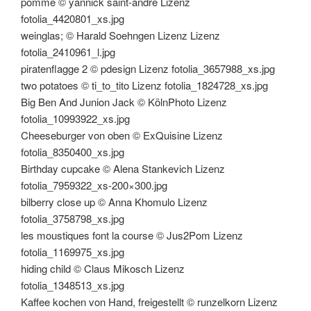
pomme © yannick saint-andre Lizenz
fotolia_4420801_xs.jpg
weinglas; © Harald Soehngen Lizenz Lizenz
fotolia_2410961_l.jpg
piratenflagge 2 © pdesign Lizenz fotolia_3657988_xs.jpg
two potatoes © ti_to_tito Lizenz fotolia_1824728_xs.jpg
Big Ben And Junion Jack © KölnPhoto Lizenz
fotolia_10993922_xs.jpg
Cheeseburger von oben © ExQuisine Lizenz
fotolia_8350400_xs.jpg
Birthday cupcake © Alena Stankevich Lizenz
fotolia_7959322_xs-200×300.jpg
bilberry close up © Anna Khomulo Lizenz
fotolia_3758798_xs.jpg
les moustiques font la course © Jus2Pom Lizenz
fotolia_1169975_xs.jpg
hiding child © Claus Mikosch Lizenz
fotolia_1348513_xs.jpg
Kaffee kochen von Hand, freigestellt © runzelkorn Lizenz