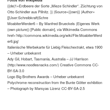
Fotos von Wikipedia
{{de|1=Erdbeere der Sorte „Mieze Schindler“. Züchtung von
Otto Schindler aus Pillnitz. }} |Source={{own}} |Author=
[[User:Schreibkraft|Schre
MoabiterWerder6 – By Manfred Brueckels (Eigenes Werk
(own picture)) [Public domain], via Wikimedia Commons
href=’http://commons.wikimedia.org/wiki/File:MoabiterWerd
er6.jpg‘
Italienische Werbekarte für Liebig Fleischextrakt, etwa 1900
– Urheber unbekannt
Ady Gil, Hobart, Tasmania, Australia – JJ Harrison
(http://www.noodlesnacks.com/) Creative Commons CC-
BY-SA-3.0
Logo Big Brothers Awards – Urheber unbekannt
Polychrome reconstruction from the Bunte Götter exhibition
– Photograph by Marsyas Lizenz CC-BY-SA-2.5