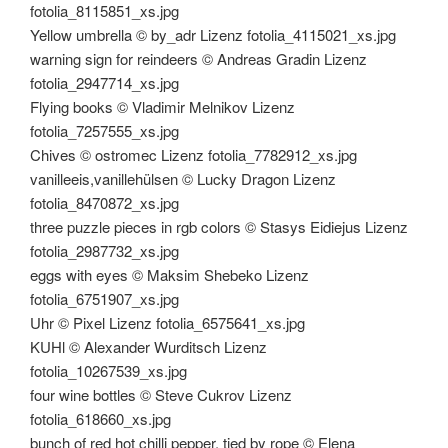
fotolia_8115851_xs.jpg
Yellow umbrella © by_adr Lizenz fotolia_4115021_xs.jpg
warning sign for reindeers © Andreas Gradin Lizenz
fotolia_2947714_xs.jpg
Flying books © Vladimir Melnikov Lizenz
fotolia_7257555_xs.jpg
Chives © ostromec Lizenz fotolia_7782912_xs.jpg
vanilleeis,vanillehülsen © Lucky Dragon Lizenz
fotolia_8470872_xs.jpg
three puzzle pieces in rgb colors © Stasys Eidiejus Lizenz
fotolia_2987732_xs.jpg
eggs with eyes © Maksim Shebeko Lizenz
fotolia_6751907_xs.jpg
Uhr © Pixel Lizenz fotolia_6575641_xs.jpg
KUHl © Alexander Wurditsch Lizenz
fotolia_10267539_xs.jpg
four wine bottles © Steve Cukrov Lizenz
fotolia_618660_xs.jpg
bunch of red hot chilli pepper, tied by rope © Elena