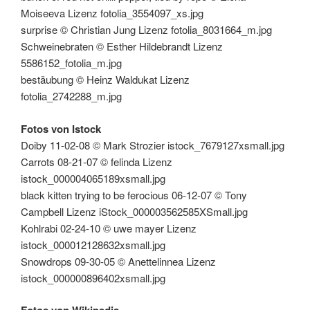
Moiseeva Lizenz fotolia_3554097_xs.jpg
surprise © Christian Jung Lizenz fotolia_8031664_m.jpg
Schweinebraten © Esther Hildebrandt Lizenz
5586152_fotolia_m.jpg
bestäubung © Heinz Waldukat Lizenz
fotolia_2742288_m.jpg
Fotos von Istock
Doiby 11-02-08 © Mark Strozier istock_7679127xsmall.jpg
Carrots 08-21-07 © felinda Lizenz
istock_000004065189xsmall.jpg
black kitten trying to be ferocious 06-12-07 © Tony
Campbell Lizenz iStock_000003562585XSmall.jpg
Kohlrabi 02-24-10 © uwe mayer Lizenz
istock_000012128632xsmall.jpg
Snowdrops 09-30-05 © Anettelinnea Lizenz
istock_000000896402xsmall.jpg