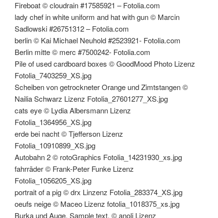
Fireboat © cloudrain #17585921 – Fotolia.com
lady chef in white uniform and hat with gun © Marcin
Sadlowski #26751312 – Fotolia.com
berlin © Kai Michael Neuhold #2523921- Fotolia.com
Berlin mitte © merc #7500242- Fotolia.com
Pile of used cardboard boxes © GoodMood Photo Lizenz
Fotolia_7403259_XS.jpg
Scheiben von getrockneter Orange und Zimtstangen ©
Nailia Schwarz Lizenz Fotolia_27601277_XS.jpg
cats eye © Lydia Albersmann Lizenz
Fotolia_1364956_XS.jpg
erde bei nacht © Tjefferson Lizenz
Fotolia_10910899_XS.jpg
Autobahn 2 © rotoGraphics Fotolia_14231930_xs.jpg
fahrräder © Frank-Peter Funke Lizenz
Fotolia_1056205_XS.jpg
portrait of a pig © drx Linzenz Fotolia_283374_XS.jpg
oeufs neige © Maceo Lizenz fotolia_1018375_xs.jpg
Burka und Auge. Sample text. © anoli Lizenz