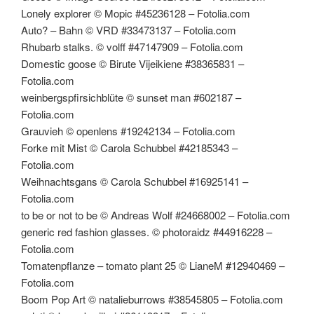
Lonely explorer © Mopic #45236128 – Fotolia.com
Auto? – Bahn © VRD #33473137 – Fotolia.com
Rhubarb stalks. © volff #47147909 – Fotolia.com
Domestic goose © Birute Vijeikiene #38365831 –
Fotolia.com
weinbergspfirsichblüte © sunset man #602187 –
Fotolia.com
Grauvieh © openlens #19242134 – Fotolia.com
Forke mit Mist © Carola Schubbel #42185343 –
Fotolia.com
Weihnachtsgans © Carola Schubbel #16925141 –
Fotolia.com
to be or not to be © Andreas Wolf #24668002 – Fotolia.com
generic red fashion glasses. © photoraidz #44916228 –
Fotolia.com
Tomatenpflanze – tomato plant 25 © LianeM #12940469 –
Fotolia.com
Boom Pop Art © natalieburrows #38545805 – Fotolia.com