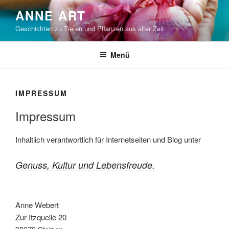
Zum
ANNE ART
Inhalt
Geschichten zu Tieren und Pflanzen aus alter Zeit
springen
Menü
IMPRESSUM
Impressum
Inhaltlich verantwortlich für Internetseiten und Blog unter
Genuss, Kultur und Lebensfreude.
Anne Webert
Zur Itzquelle 20