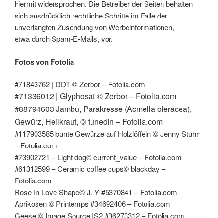
hiermit widersprochen. Die Betreiber der Seiten behalten
sich ausdrücklich rechtliche Schritte im Falle der
unverlangten Zusendung von Werbeinformationen,
etwa durch Spam-E-Mails, vor.
Fotos von Fotolia
#71843762 | DDT © Zerbor – Fotolia.com
#71336012 | Glyphosat © Zerbor – Fotolia.com
#88794603 Jambu, Parakresse (Acmella oleracea),
Gewürz, Heilkraut, © tunedin – Fotolia.com
#117903585 bunte Gewürze auf Holzlöffeln © Jenny Sturm
– Fotolia.com
#73902721 – Light dog© current_value – Fotolia.com
#61312599 – Ceramic coffee cups© blackday –
Fotolia.com
Rose In Love Shape© J. Y #5370841 – Fotolia.com
Aprikosen © Printemps #34692406 – Fotolia.com
Geese © Image Source IS2 #36273312 – Fotolia.com