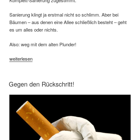
Komplett-Sanierung zugestimmt.
Sanierung klingt ja erstmal nicht so schlimm. Aber bei
Bäumen – aus denen eine Allee schließlich besteht – geht
es um alles oder nichts.
Also: weg mit dem alten Plunder!
„Demokratische
weiterlesen
Wünsche
zu
Weihnachten“
VERÖFFENTLICHT
Gegen den Rückschritt!
AM