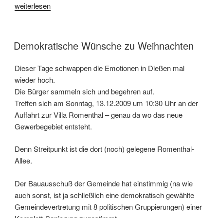
„Die
weiterlesen
Unstimmigkeit
der
Einstimmigkeit“
VERÖFFENTLICHT
Demokratische Wünsche zu Weihnachten
AM
Dieser Tage schwappen die Emotionen in Dießen mal
wieder hoch.
Die Bürger sammeln sich und begehren auf.
Treffen sich am Sonntag, 13.12.2009 um 10:30 Uhr an der
Auffahrt zur Villa Romenthal – genau da wo das neue
Gewerbegebiet entsteht.
Denn Streitpunkt ist die dort (noch) gelegene Romenthal-
Allee.
Der Bauausschuß der Gemeinde hat einstimmig (na wie
auch sonst, ist ja schließlich eine demokratisch gewählte
Gemeindevertretung mit 8 politischen Gruppierungen) einer