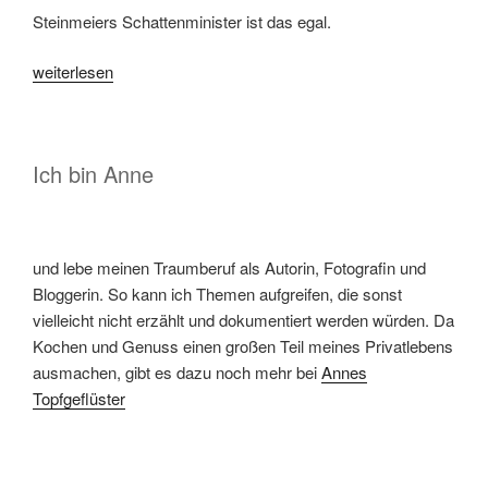
Steinmeiers Schattenminister ist das egal.
„Das
weiterlesen
Problem
mit
den
Ich bin Anne
Bauern
und
den
dicken
und lebe meinen Traumberuf als Autorin, Fotografin und
Kartoffeln“
Bloggerin. So kann ich Themen aufgreifen, die sonst
vielleicht nicht erzählt und dokumentiert werden würden. Da
Kochen und Genuss einen großen Teil meines Privatlebens
ausmachen, gibt es dazu noch mehr bei
Annes
Topfgeflüster