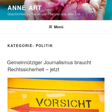
Zum
ANNE ART
Inhalt
Geschichten zu Tieren und Pflanzen aus alter Zeit
springen
Menü
KATEGORIE:
POLITIK
VERÖFFENTLICHT
Gemeinnütziger Journalismus braucht
AM
Rechtssicherheit – jetzt