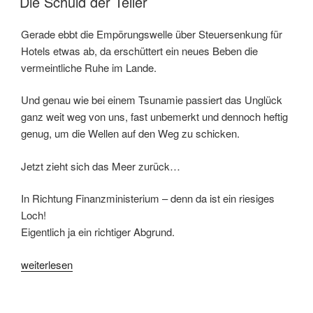
Die Schuld der Teller
AM
–
jetzt“
Gerade ebbt die Empörungswelle über Steuersenkung für
Hotels etwas ab, da erschüttert ein neues Beben die
vermeintliche Ruhe im Lande.
Und genau wie bei einem Tsunamie passiert das Unglück
ganz weit weg von uns, fast unbemerkt und dennoch heftig
genug, um die Wellen auf den Weg zu schicken.
Jetzt zieht sich das Meer zurück…
In Richtung Finanzministerium – denn da ist ein riesiges
Loch!
Eigentlich ja ein richtiger Abgrund.
„Die
weiterlesen
Schuld
der