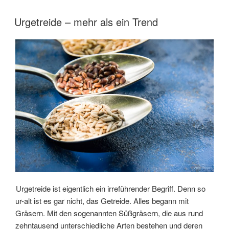
eine
natürliche
VERÖFFENTLICHT
Urgetreide – mehr als ein Trend
AM
Vitamin
D
Quelle“
Urgetreide ist eigentlich ein irreführender Begriff. Denn so
ur-alt ist es gar nicht, das Getreide. Alles begann mit
Gräsern. Mit den sogenannten Süßgräsern, die aus rund
zehntausend unterschiedliche Arten bestehen und deren