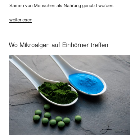
Samen von Menschen als Nahrung genutzt wurden.
„Urgetreide
weiterlesen
–
mehr
als
VERÖFFENTLICHT
Wo Mikroalgen auf Einhörner treffen
AM
ein
Trend“