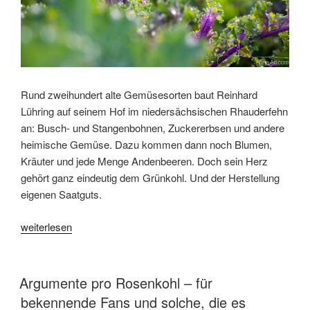
Rund zweihundert alte Gemüsesorten baut Reinhard
Lühring auf seinem Hof im niedersächsischen Rhauderfehn
an: Busch- und Stangenbohnen, Zuckererbsen und andere
heimische Gemüse. Dazu kommen dann noch Blumen,
Kräuter und jede Menge Andenbeeren. Doch sein Herz
gehört ganz eindeutig dem Grünkohl. Und der Herstellung
eigenen Saatguts.
„Reinhard
weiterlesen
Lühring
und
Grünkohl
VERÖFFENTLICHT
Argumente pro Rosenkohl – für
AM
–
bekennende Fans und solche, die es
das