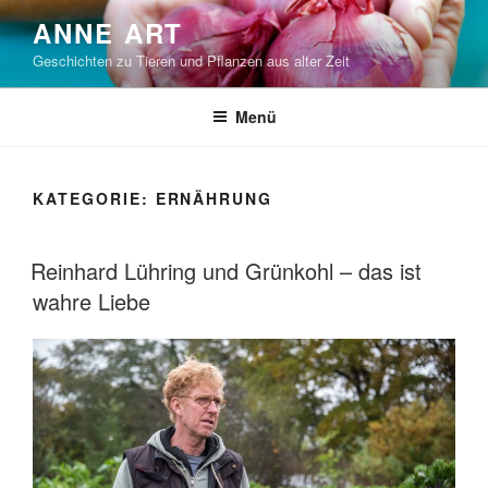
Zum
ANNE ART
Inhalt
Geschichten zu Tieren und Pflanzen aus alter Zeit
springen
Menü
KATEGORIE:
ERNÄHRUNG
VERÖFFENTLICHT
Reinhard Lühring und Grünkohl – das ist
AM
wahre Liebe