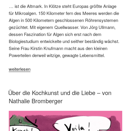
… ist die Altmark. In Klötze steht Europas größte Anlage
für Mikroalgen. 150 Kilometer fern des Meeres werden die
Algen in 500 Kilometern geschlossenen Röhrensystemen
gezüchtet. Mit eigenem Quellwasser. Von Jörg Ullmann,
dessen Faszination für Algen sich erst nach dem
Biologiestudium entwickelte und seither beständig wächst.
Seine Frau Kirstin Knufmann macht aus den kleinen
Powerteilen derweil witzige, gewagte Lebensmittel.
„Wo
weiterlesen
Mikroalgen
auf
Einhörner
VERÖFFENTLICHT
Über die Kochkunst und die Liebe – von
AM
treffen“
Nathalie Bromberger