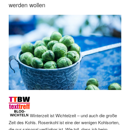
werden wollen
ist
wahre
Liebe“
Winterzeit ist Wichtelzeit – und auch die große
Zeit des Kohls. Rosenkohl ist eine der wenigen Kohlsorten,
die nur saisonal verfügbar ist. Wie toll, dass ich beim