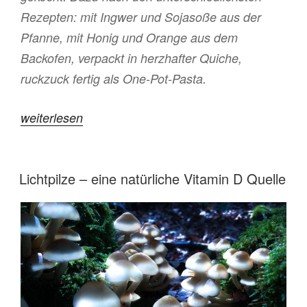
Rezepten: mit Ingwer und Sojasoße aus der
Pfanne, mit Honig und Orange aus dem
Backofen, verpackt in herzhafter Quiche,
ruckzuck fertig als One-Pot-Pasta.
„Argumente
weiterlesen
pro
Rosenkohl
VERÖFFENTLICHT
Lichtpilze – eine natürliche Vitamin D Quelle
–
AM
für
bekennende
Fans
und
solche,
die