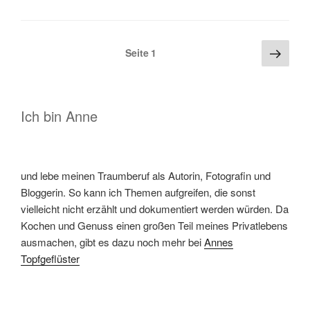
Kochkunst
und
Seitennummerierung
Näch
die
Seite
1
Seite
der
Liebe
Beiträge
–
von
Ich bin Anne
Nathalie
Bromberger“
und lebe meinen Traumberuf als Autorin, Fotografin und
Bloggerin. So kann ich Themen aufgreifen, die sonst
vielleicht nicht erzählt und dokumentiert werden würden. Da
Kochen und Genuss einen großen Teil meines Privatlebens
ausmachen, gibt es dazu noch mehr bei
Annes
Topfgeflüster