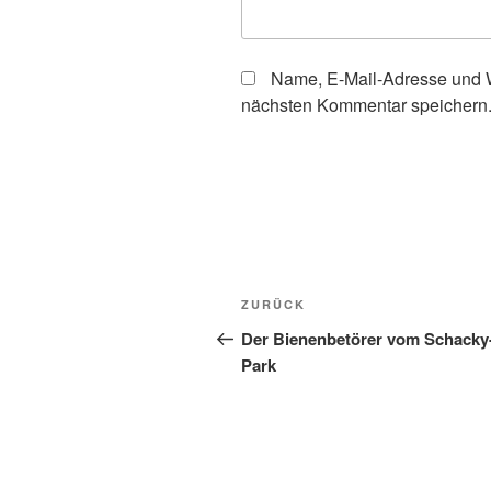
Name, E-Mail-Adresse und W
nächsten Kommentar speichern
Beitragsnavigation
Vorheriger
ZURÜCK
Beitrag
Der Bienenbetörer vom Schacky
Park