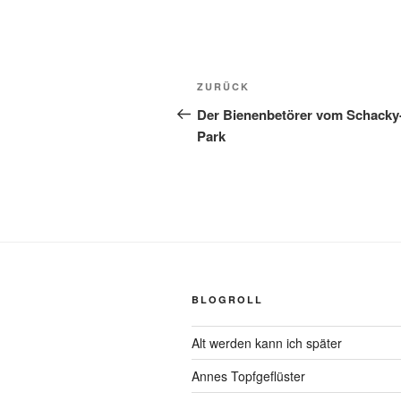
Beitragsnavigation
Vorheriger
ZURÜCK
Beitrag
Der Bienenbetörer vom Schacky
Park
BLOGROLL
Alt werden kann ich später
Annes Topfgeflüster