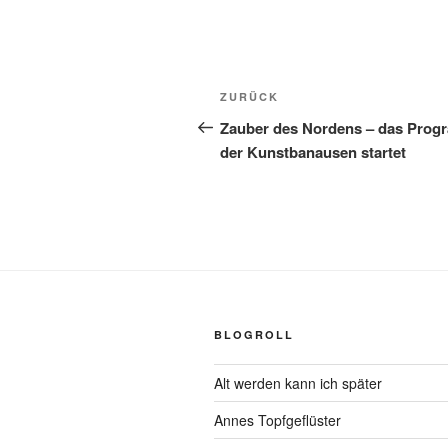
Beitragsnavigation
Vorheriger
ZURÜCK
Beitrag
Zauber des Nordens – das Pro
der Kunstbanausen startet
BLOGROLL
Alt werden kann ich später
Annes Topfgeflüster