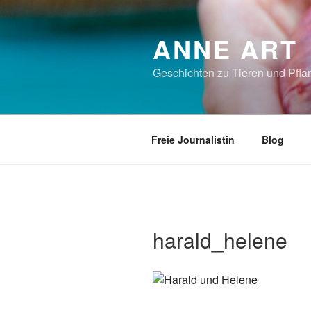
Zum
Inhalt
ANNE ART
springen
Geschichten zu Tieren und Pflan
Freie Journalistin
Blog
harald_helene