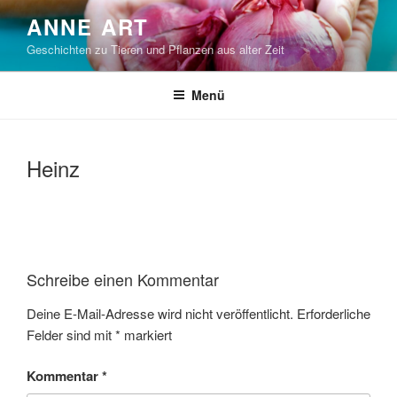
Zum
ANNE ART
Inhalt
Geschichten zu Tieren und Pflanzen aus alter Zeit
springen
Menü
Heinz
Schreibe einen Kommentar
Deine E-Mail-Adresse wird nicht veröffentlicht.
Erforderliche
Felder sind mit
*
markiert
Kommentar
*