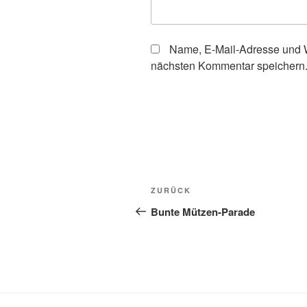
Name, E-Mail-Adresse und W
nächsten Kommentar speichern
Beitragsnavigation
Vorheriger
ZURÜCK
Beitrag
Bunte Mützen-Parade