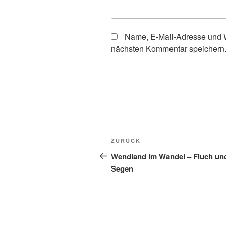
Name, E-Mail-Adresse und W
nächsten Kommentar speichern
Beitragsnavigation
Vorheriger
ZURÜCK
Beitrag
Wendland im Wandel – Fluch un
Segen