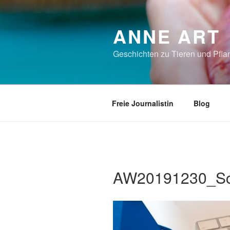
Zum
Inhalt
ANNE ART
springen
Geschichten zu Tieren und Pflan
Freie Journalistin
Blog
AW20191230_Sc