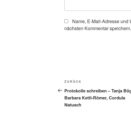
Name, E-Mail-Adresse und W
nächsten Kommentar speichern
Beitragsnavigation
Vorheriger
ZURÜCK
Beitrag
Protokolle schreiben – Tanja Bö
Barbara Kettl-Römer, Cordula
Natusch