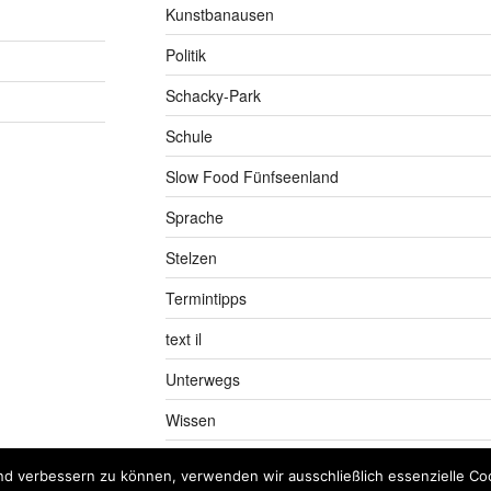
Kunstbanausen
Politik
Schacky-Park
Schule
Slow Food Fünfseenland
Sprache
Stelzen
Termintipps
text il
Unterwegs
Wissen
nd verbessern zu können, verwenden wir ausschließlich essenzielle Coo