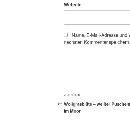
Website
Name, E-Mail-Adresse und W
nächsten Kommentar speichern
Beitragsnavigation
Vorheriger
ZURÜCK
Beitrag
Wollgrasblüte – weißer Puschel
im Moor