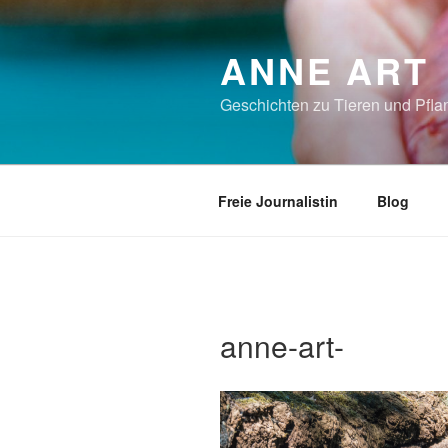
Zum
Inhalt
ANNE ART
springen
Geschichten zu Tieren und Pflan
Freie Journalistin
Blog
anne-art-