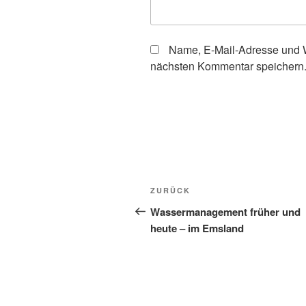
Name, E-Mail-Adresse und W
nächsten Kommentar speichern
Beitragsnavigation
Vorheriger
ZURÜCK
Beitrag
Wassermanagement früher und
heute – im Emsland