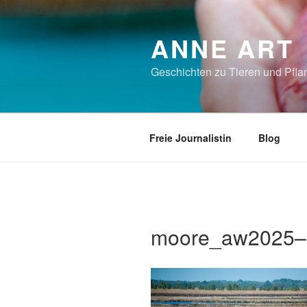
Zum
Inhalt
ANNE ART
springen
Geschichten zu Tieren und Pflan
Freie Journalistin
Blog
moore_aw2025–