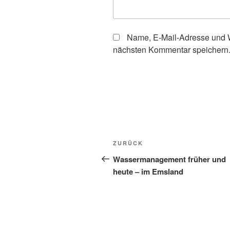
Name, E-Mail-Adresse und W
nächsten Kommentar speichern
Beitragsnavigation
Vorheriger
ZURÜCK
Beitrag
Wassermanagement früher und
heute – im Emsland