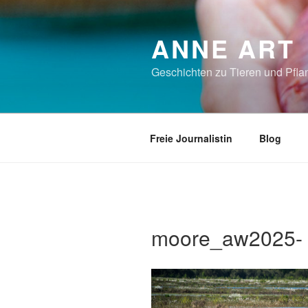
Zum
Inhalt
ANNE ART
springen
Geschichten zu Tieren und Pflan
Freie Journalistin
Blog
moore_aw2025-