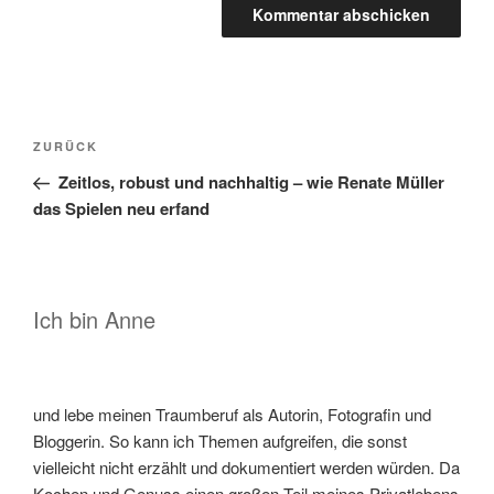
Beitragsnavigation
Vorheriger
ZURÜCK
Beitrag
Zeitlos, robust und nachhaltig – wie Renate Müller
das Spielen neu erfand
Ich bin Anne
und lebe meinen Traumberuf als Autorin, Fotografin und
Bloggerin. So kann ich Themen aufgreifen, die sonst
vielleicht nicht erzählt und dokumentiert werden würden. Da
Kochen und Genuss einen großen Teil meines Privatlebens