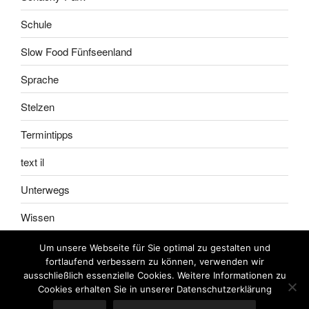
Schule
Slow Food Fünfseenland
Sprache
Stelzen
Termintipps
text il
Unterwegs
Wissen
Um unsere Webseite für Sie optimal zu gestalten und
fortlaufend verbessern zu können, verwenden wir
ausschließlich essenzielle Cookies. Weitere Informationen zu
Impressum
Meine
Cookies erhalten Sie in unserer Datenschutzerklärung
AGB