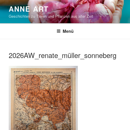
Zum
ANNE ART
Inhalt
Geschichten zu Tieren und Pflanzen aus alter Zeit
springen
Menü
2026AW_renate_müller_sonneberg