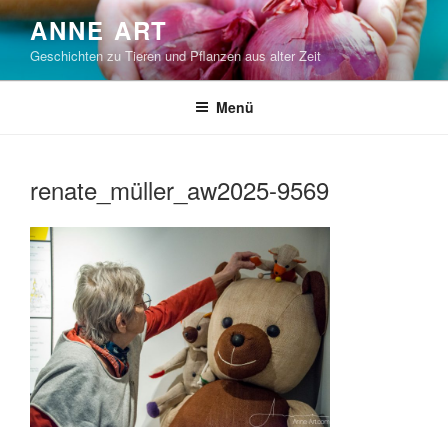
Zum
ANNE ART
Inhalt
Geschichten zu Tieren und Pflanzen aus alter Zeit
springen
Menü
renate_müller_aw2025-9569