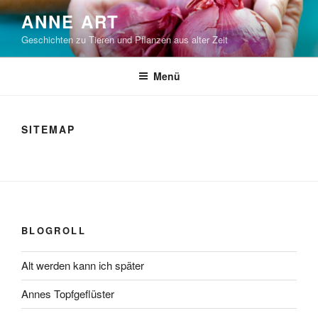
Zum
ANNE ART
Inhalt
Geschichten zu Tieren und Pflanzen aus alter Zeit
springen
Menü
SITEMAP
BLOGROLL
Alt werden kann ich später
Annes Topfgeflüster