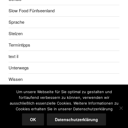
Slow Food Fünfseenland
Sprache
Stelzen
Termintipps
text il
Unterwegs
Wissen
Um unsere Webseite für Sie optimal zu gestalten und
fortlaufend verbessern zu können, verwenden wir
ausschließlich essenzielle Cookies. Weitere Informationen zu
Impressum
Meine
Cookies erhalten Sie in unserer Datenschutzerklärung
AGB
OK
Datenschutzerklärung