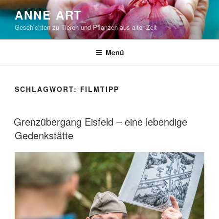
Zum
ANNE ART
Inhalt
Geschichten zu Tieren und Pflanzen aus alter Zeit
springen
Menü
SCHLAGWORT:
FILMTIPP
VERÖFFENTLICHT
Grenzübergang Eisfeld – eine lebendige
AM
Gedenkstätte