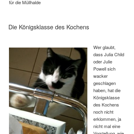
für die Müllhalde
VERÖFFENTLICHT
Die Königsklasse des Kochens
AM
Wer glaubt,
dass Julia Child
oder Julie
Powell sich
wacker
geschlagen
haben, hat die
Königsklasse
des Kochens
noch nicht
erklommen, ja
nicht mal eine
Vorstellung, wie