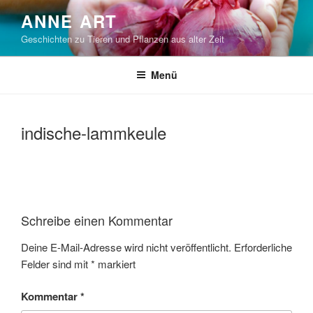
Zum
ANNE ART
Inhalt
Geschichten zu Tieren und Pflanzen aus alter Zeit
springen
Menü
indische-lammkeule
Schreibe einen Kommentar
Deine E-Mail-Adresse wird nicht veröffentlicht.
Erforderliche
Felder sind mit
*
markiert
Kommentar
*