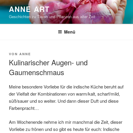
Zum
ANNE ART
Inhalt
Geschichten zu Tieren und Pflanzen aus alter Zeit
springen
Menü
VERÖFFENTLICHT
VON
ANNE
AM
Kulinarischer Augen- und
Gaumenschmaus
Meine besondere Vorliebe für die indische Küche beruht auf
der Vielfalt der Kombinationen von warm/kalt, scharf/mild,
süß/sauer und so weiter. Und dann dieser Duft und diese
Farbenpracht…
Am Wochenende nehme ich mir manchmal die Zeit, dieser
Vorliebe zu frönen und so gibt es heute für euch: Indische