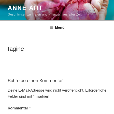
Zum
ANNE ART
Inhalt
Geschichten zu Tieren und Pflanzen aus alter Zeit
springen
Menü
tagine
Schreibe einen Kommentar
Deine E-Mail-Adresse wird nicht veröffentlicht.
Erforderliche
Felder sind mit
*
markiert
Kommentar
*