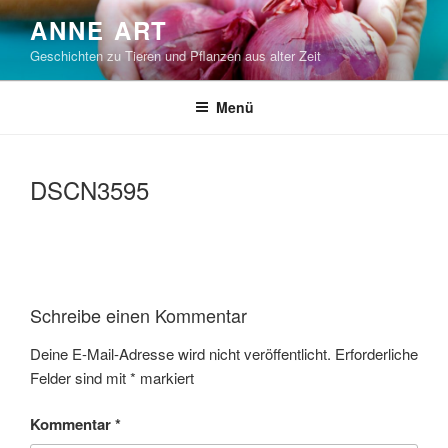
Zum
ANNE ART
Inhalt
Geschichten zu Tieren und Pflanzen aus alter Zeit
springen
Menü
DSCN3595
Schreibe einen Kommentar
Deine E-Mail-Adresse wird nicht veröffentlicht.
Erforderliche
Felder sind mit
*
markiert
Kommentar
*