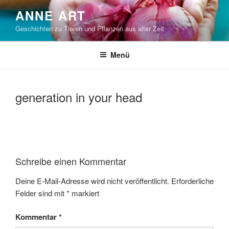
Zum
ANNE ART
Inhalt
Geschichten zu Tieren und Pflanzen aus alter Zeit
springen
Menü
generation in your head
Schreibe einen Kommentar
Deine E-Mail-Adresse wird nicht veröffentlicht.
Erforderliche
Felder sind mit
*
markiert
Kommentar
*