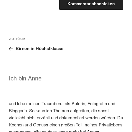
Beitragsnavigation
Vorheriger
ZURÜCK
Beitrag
Birnen in Höchstklasse
Ich bin Anne
und lebe meinen Traumberuf als Autorin, Fotografin und
Bloggerin. So kann ich Themen aufgreifen, die sonst
vielleicht nicht erzählt und dokumentiert werden würden. Da
Kochen und Genuss einen großen Teil meines Privatlebens
ausmachen, gibt es dazu noch mehr bei
Annes