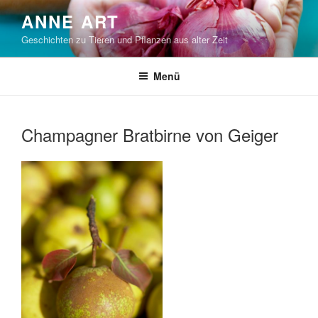
Zum
ANNE ART
Inhalt
Geschichten zu Tieren und Pflanzen aus alter Zeit
springen
Menü
Champagner Bratbirne von Geiger