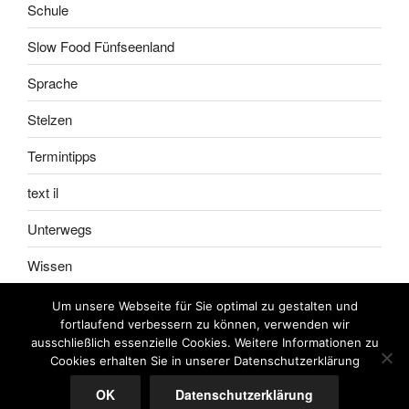
Schule
Slow Food Fünfseenland
Sprache
Stelzen
Termintipps
text il
Unterwegs
Wissen
Um unsere Webseite für Sie optimal zu gestalten und
fortlaufend verbessern zu können, verwenden wir
ausschließlich essenzielle Cookies. Weitere Informationen zu
Impressum
Meine
Cookies erhalten Sie in unserer Datenschutzerklärung
AGB
OK
Datenschutzerklärung