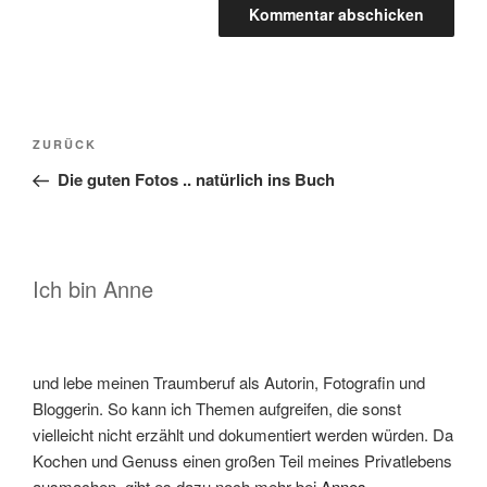
Beitragsnavigation
Vorheriger
ZURÜCK
Beitrag
Die guten Fotos .. natürlich ins Buch
Ich bin Anne
und lebe meinen Traumberuf als Autorin, Fotografin und
Bloggerin. So kann ich Themen aufgreifen, die sonst
vielleicht nicht erzählt und dokumentiert werden würden. Da
Kochen und Genuss einen großen Teil meines Privatlebens
ausmachen, gibt es dazu noch mehr bei
Annes