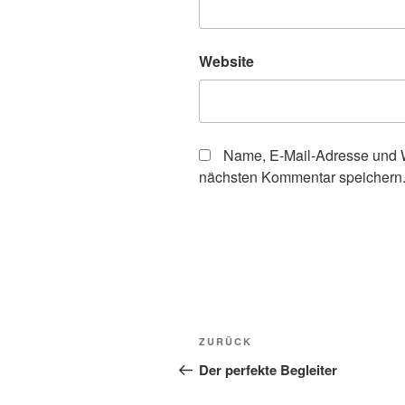
Website
Name, E-Mail-Adresse und W
nächsten Kommentar speichern
Beitragsnavigation
Vorheriger
ZURÜCK
Beitrag
Der perfekte Begleiter