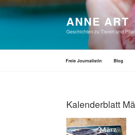
Zum
Inhalt
ANNE ART
springen
Geschichten zu Tieren und Pflan
Freie Journalistin
Blog
Kalenderblatt Mä