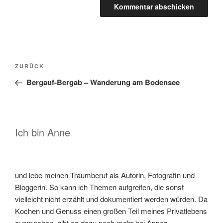
Beitragsnavigation
Vorheriger
ZURÜCK
Beitrag
Bergauf-Bergab – Wanderung am Bodensee
Ich bin Anne
und lebe meinen Traumberuf als Autorin, Fotografin und
Bloggerin. So kann ich Themen aufgreifen, die sonst
vielleicht nicht erzählt und dokumentiert werden würden. Da
Kochen und Genuss einen großen Teil meines Privatlebens
ausmachen, gibt es dazu noch mehr bei
Annes