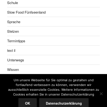
Schule
Slow Food Fünfseenland
Sprache
Stelzen
Termintipps
text il
Unterwegs
Wissen
Um unsere Webseite für Sie optimal zu gestalten und
fortlaufend verbessern zu können, verwenden wir
ausschließlich essenzielle Cookies. Weitere Informationen zu
Impressum
Meine
Cookies erhalten Sie in unserer Datenschutzerklärung
AGB
OK
Datenschutzerklärung