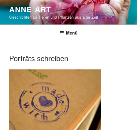
Zum
ANNE ART
Inhalt
Geschichten zu Tieren und Pflanzen aus alter Zeit
springen
Menü
Porträts schreiben