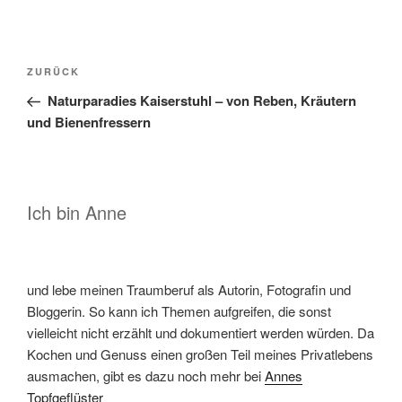
Beitragsnavigation
Vorheriger
ZURÜCK
Beitrag
Naturparadies Kaiserstuhl – von Reben, Kräutern
und Bienenfressern
Ich bin Anne
und lebe meinen Traumberuf als Autorin, Fotografin und
Bloggerin. So kann ich Themen aufgreifen, die sonst
vielleicht nicht erzählt und dokumentiert werden würden. Da
Kochen und Genuss einen großen Teil meines Privatlebens
ausmachen, gibt es dazu noch mehr bei
Annes
Topfgeflüster