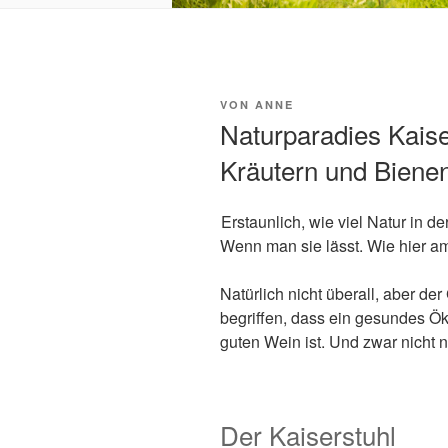
VERÖFFENTLICHT
VON
ANNE
AM
Naturparadies Kaise
Kräutern und Biene
Erstaunlich, wie viel Natur in de
Wenn man sie lässt. Wie hier am
Natürlich nicht überall, aber de
begriffen, dass ein gesundes Ö
guten Wein ist. Und zwar nicht n
Der Kaiserstuhl