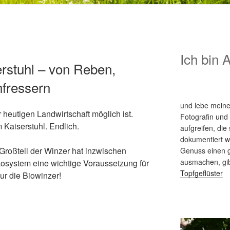
Ich bin 
rstuhl – von Reben,
nfressern
und lebe meine
r heutigen Landwirtschaft möglich ist.
Fotografin und
 Kaiserstuhl. Endlich.
aufgreifen, die 
dokumentiert 
r Großteil der Winzer hat inzwischen
Genuss einen g
ausmachen, gi
kosystem eine wichtige Voraussetzung für
Topfgeflüster
ur die Biowinzer!