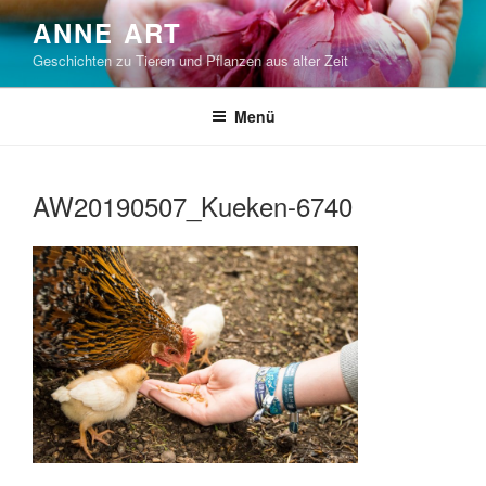
Zum
ANNE ART
Inhalt
Geschichten zu Tieren und Pflanzen aus alter Zeit
springen
Menü
AW20190507_Kueken-6740