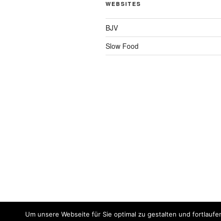
WEBSITES
BJV
Slow Food
Um unsere Webseite für Sie optimal zu gestalten und fortlaufe