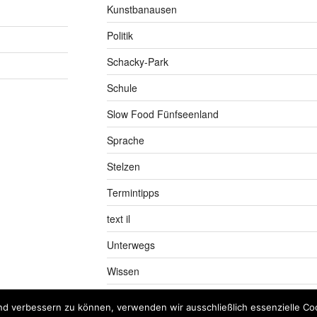
Kunstbanausen
Politik
Schacky-Park
Schule
Slow Food Fünfseenland
Sprache
Stelzen
Termintipps
text il
Unterwegs
Wissen
nd verbessern zu können, verwenden wir ausschließlich essenzielle Coo