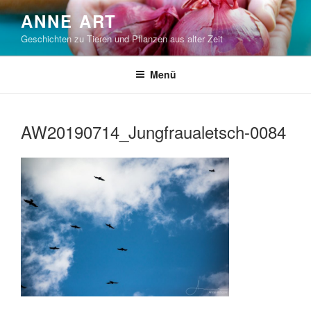
Zum
ANNE ART
Inhalt
Geschichten zu Tieren und Pflanzen aus alter Zeit
springen
Menü
AW20190714_Jungfraualetsch-0084