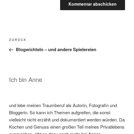
Beitragsnavigation
Vorheriger
ZURÜCK
Beitrag
Blogwichteln – und andere Spielereien
Ich bin Anne
und lebe meinen Traumberuf als Autorin, Fotografin und
Bloggerin. So kann ich Themen aufgreifen, die sonst
vielleicht nicht erzählt und dokumentiert werden würden. Da
Kochen und Genuss einen großen Teil meines Privatlebens
ausmachen, gibt es dazu noch mehr bei
Annes