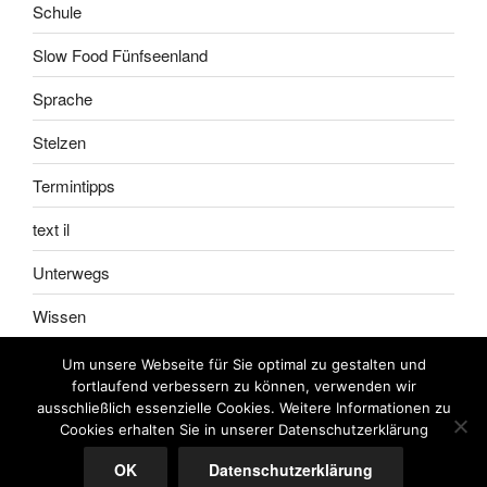
Schule
Slow Food Fünfseenland
Sprache
Stelzen
Termintipps
text il
Unterwegs
Wissen
Um unsere Webseite für Sie optimal zu gestalten und
fortlaufend verbessern zu können, verwenden wir
ausschließlich essenzielle Cookies. Weitere Informationen zu
Impressum
Meine
Cookies erhalten Sie in unserer Datenschutzerklärung
AGB
OK
Datenschutzerklärung