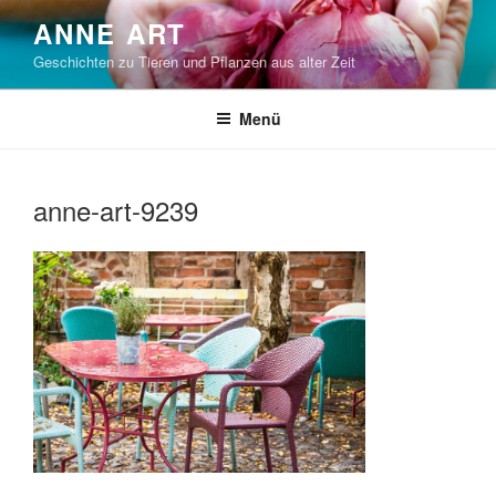
Zum
ANNE ART
Inhalt
Geschichten zu Tieren und Pflanzen aus alter Zeit
springen
Menü
anne-art-9239