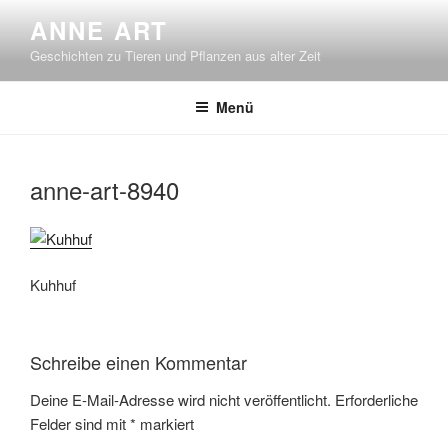
Zum
ANNE ART
Inhalt
Geschichten zu Tieren und Pflanzen aus alter Zeit
springen
Menü
anne-art-8940
Kuhhuf
Schreibe einen Kommentar
Deine E-Mail-Adresse wird nicht veröffentlicht.
Erforderliche
Felder sind mit
*
markiert