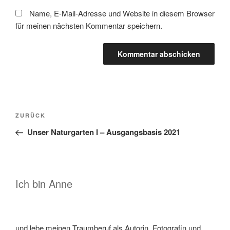
Name, E-Mail-Adresse und Website in diesem Browser
für meinen nächsten Kommentar speichern.
Beitragsnavigation
Vorheriger
ZURÜCK
Beitrag
Unser Naturgarten I – Ausgangsbasis 2021
Ich bin Anne
und lebe meinen Traumberuf als Autorin, Fotografin und