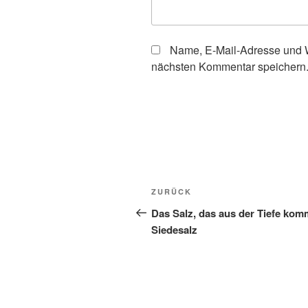
Name, E-Mail-Adresse und W
nächsten Kommentar speichern
Beitragsnavigation
Vorheriger
ZURÜCK
Beitrag
Das Salz, das aus der Tiefe kom
Siedesalz