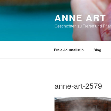
Zum
Inhalt
ANNE ART
springen
Geschichten zu Tieren und Pflan
Freie Journalistin
Blog
anne-art-2579