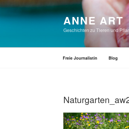
Zum
Inhalt
ANNE ART
springen
Geschichten zu Tieren und Pflan
Freie Journalistin
Blog
Naturgarten_aw