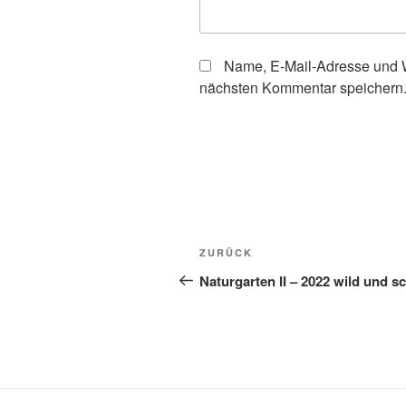
Name, E-Mail-Adresse und W
nächsten Kommentar speichern
Beitragsnavigation
Vorheriger
ZURÜCK
Beitrag
Naturgarten II – 2022 wild und s