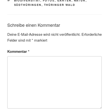
SCHLAGWÖRTER
BIODIVERSITÄT
,
FOTOS
,
GARTEN
,
NATUR
,
SÜDTHÜRINGEN
,
THÜRINGER WALD
Schreibe einen Kommentar
Deine E-Mail-Adresse wird nicht veröffentlicht.
Erforderliche
Felder sind mit
*
markiert
Kommentar
*