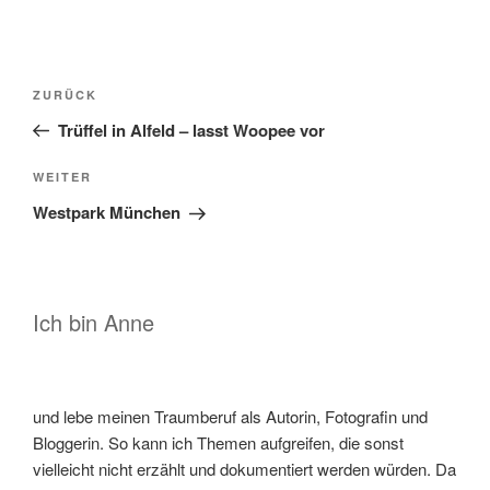
Beitragsnavigation
Vorheriger
ZURÜCK
Beitrag
Trüffel in Alfeld – lasst Woopee vor
Nächster
WEITER
Beitrag
Westpark München
Ich bin Anne
und lebe meinen Traumberuf als Autorin, Fotografin und
Bloggerin. So kann ich Themen aufgreifen, die sonst
vielleicht nicht erzählt und dokumentiert werden würden. Da