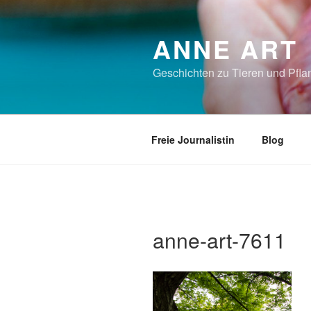
Zum
Inhalt
ANNE ART
springen
Geschichten zu Tieren und Pflan
Freie Journalistin
Blog
anne-art-7611