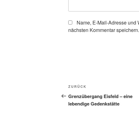
Name, E-Mail-Adresse und W
nächsten Kommentar speichern
Beitragsnavigation
Vorheriger
ZURÜCK
Beitrag
Grenzübergang Eisfeld – eine
lebendige Gedenkstätte