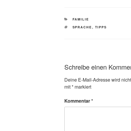
KATEGORIEN
FAMILIE
SCHLAGWÖRTER
SPRACHE
,
TIPPS
Schreibe einen Komme
Deine E-Mail-Adresse wird nicht 
mit
*
markiert
Kommentar
*