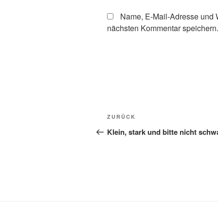
Name, E-Mail-Adresse und W
nächsten Kommentar speichern
Beitragsnavigation
Vorheriger
ZURÜCK
Beitrag
Klein, stark und bitte nicht schw