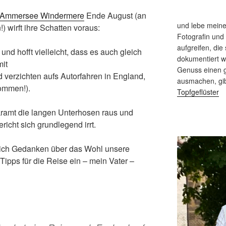
s Ammersee Windermere
Ende August (an
und lebe meine
) wirft ihre Schatten voraus:
Fotografin und
aufgreifen, die 
 und hofft vielleicht, dass es auch gleich
dokumentiert 
mit
Genuss einen g
d verzichten aufs Autorfahren in England,
ausmachen, gi
kommen!).
Topfgeflüster
kramt die langen Unterhosen raus und
ericht sich grundlegend irrt.
sich Gedanken über das Wohl unsere
Tipps für die Reise ein – mein Vater –