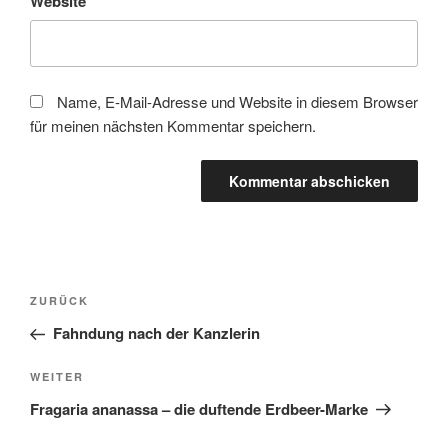
Website
Name, E-Mail-Adresse und Website in diesem Browser
für meinen nächsten Kommentar speichern.
Beitragsnavigation
Vorheriger
ZURÜCK
Beitrag
Fahndung nach der Kanzlerin
Nächster
WEITER
Beitrag
Fragaria ananassa – die duftende Erdbeer-Marke