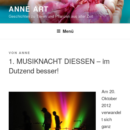
Zum
ANNE ART
Inhalt
Geschichten zu Tieren und Pflanzen aus alter Zeit
springen
Menü
VERÖFFENTLICHT
VON
ANNE
AM
1. MUSIKNACHT DIESSEN – im
Dutzend besser!
Am 20.
Oktober
2012
verwandel
t sich
ganz