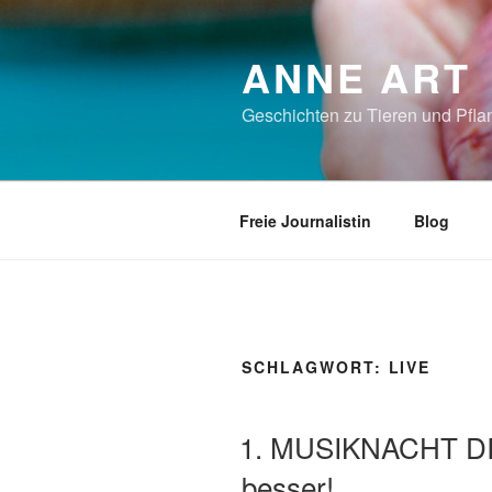
Zum
Inhalt
ANNE ART
springen
Geschichten zu Tieren und Pflan
Freie Journalistin
Blog
SCHLAGWORT:
LIVE
VERÖFFENTLICHT
1. MUSIKNACHT DI
AM
besser!