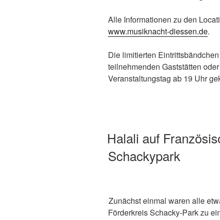
Alle Informationen zu den Locat
www.musiknacht-diessen.de
.
Die limitierten Eintrittsbändche
teilnehmenden Gaststätten ode
Veranstaltungstag ab 19 Uhr ge
VERÖFFENTLICHT
Halali auf Französi
AM
Schackypark
Zunächst einmal waren alle etwas
Förderkreis Schacky-Park zu ei