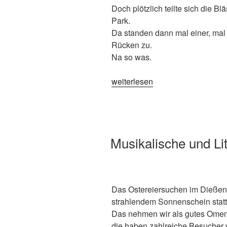
Doch plötzlich teilte sich die B
Park.
Da standen dann mal einer, mal
Rücken zu.
Na so was.
„Halali
weiterlesen
auf
Französisch
–
Jagdhornkonzert
VERÖFFENTLICHT
Musikalische und Li
im
AM
Schackypark“
Das Ostereiersuchen im Dießen
strahlendem Sonnenschein statt
Das nehmen wir als gutes Omen
die haben zahlreiche Besucher v