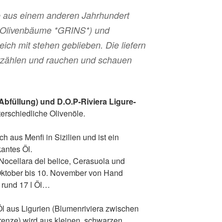
 aus einem anderen Jahrhundert
e Olivenbäume *GRINS*) und
leich mit stehen geblieben. Die liefern
 erzählen und rauchen und schauen
Abfüllung) und D.O.P-Riviera Ligure-
terschiedliche Olivenöle.
 aus Menfi in Sizilien und ist ein
kantes Öl.
 Nocellara del belice, Cerasuola und
. Oktober bis 10. November von Hand
 rund 17 l Öl…
Öl aus Ligurien (Blumenriviera zwischen
enze) wird aus kleinen, schwarzen