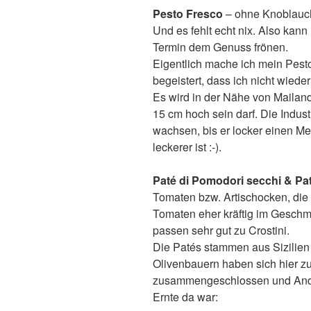
Pesto Fresco
– ohne Knoblauch
Und es fehlt echt nix. Also kan
Termin dem Genuss frönen.
Eigentlich mache ich mein Pesto
begeistert, dass ich nicht wiede
Es wird in der Nähe von Mailand
15 cm hoch sein darf. Die Indus
wachsen, bis er locker einen Met
leckerer ist :-).
Paté di Pomodori secchi & Pat
Tomaten bzw. Artischocken, die 
Tomaten eher kräftig im Geschm
passen sehr gut zu Crostini.
Die Patés stammen aus Sizilien
Olivenbauern haben sich hier z
zusammengeschlossen und Andre
Ernte da war: