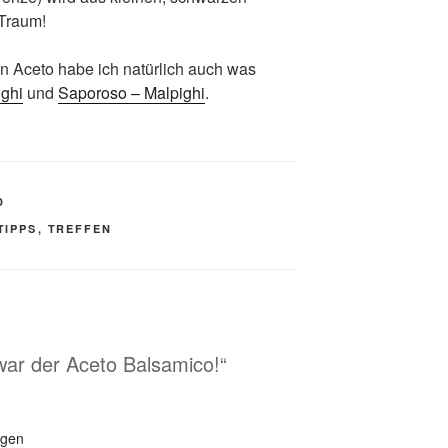
 Traum!
n Aceto habe ich natürlich auch was
ighi
und
Saporoso – Malpighi
.
D
TIPPS
,
TREFFEN
war der Aceto Balsamico!“
ügen