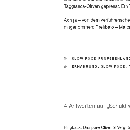
Taggiasca-Oliven gepresst. Ein
Ach ja – von dem verführerische
mitgenommen:
Prelibato – Malp
KATEGORIEN
SLOW FOOD FÜNFSEENLAN
SCHLAGWÖRTER
ERNÄHRUNG
,
SLOW FOOD
,
4 Antworten auf „Schuld 
Pingback:
Das pure Olivenöl-Vergn