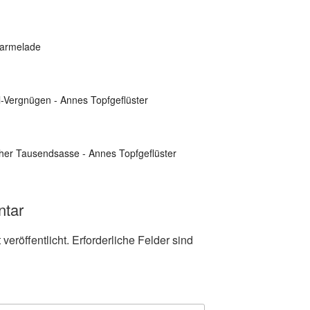
rmarmelade
öl-Vergnügen - Annes Topfgeflüster
scher Tausendsasse - Annes Topfgeflüster
ntar
veröffentlicht.
Erforderliche Felder sind