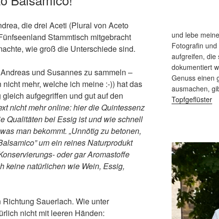
rea, die drei Aceti (Plural von Aceto
und lebe meine
Fünfseenland Stammtisch mitgebracht
Fotografin und
achte, wie groß die Unterschiede sind.
aufgreifen, die 
dokumentiert 
e Andreas und Susannes zu sammeln –
Genuss einen g
nicht mehr, welche ich meine :-)) hat das
ausmachen, gi
 gleich aufgegriffen und gut auf den
Topfgeflüster
Text nicht mehr online: hier die Quintessenz
ie Qualitäten bei Essig ist und wie schnell
, was man bekommt. „Unnötig zu betonen,
Balsamico” um ein reines Naturprodukt
Konservierungs- oder gar Aromastoffe
 keine natürlichen wie Wein, Essig,
in Richtung Sauerlach. Wie unter
rlich nicht mit leeren Händen: