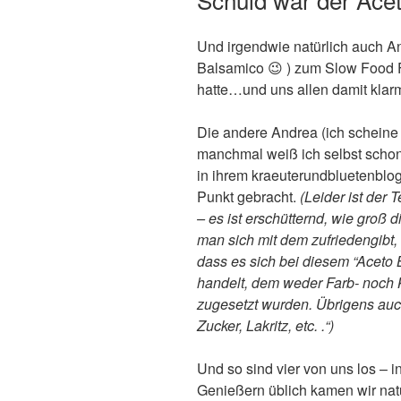
Und irgendwie natürlich auch And
Balsamico 😉 ) zum Slow Food 
hatte…und uns allen damit klarm
Die andere Andrea (ich schein
manchmal weiß ich selbst schon 
in ihrem kraeuterundbluetenblog
Punkt gebracht.
(Leider ist der 
– es ist erschütternd, wie groß d
man sich mit dem zufriedengibt
dass es sich bei diesem “Aceto 
handelt, dem weder Farb- noch 
zugesetzt wurden. Übrigens auch
Zucker, Lakritz, etc. .“)
Und so sind vier von uns los – 
Genießern üblich kamen wir natü