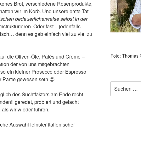
kenes Brot, verschiedene Rosenprodukte,
atten wir im Korb. Und unsere erste Tat
schen bedauerlicherweise selbst in der
strukturieren. Oder fast – jedenfalls
isch… denn es gab einfach viel zu viel zu
Foto: Thomas 
auf die Oliven-Öle, Patés und Creme –
ation der von uns mitgebrachten
 so ein kleiner Prosecco oder Espresso
r Partie gewesen sein 😉
Suchen
nach:
glich des Suchtfaktors am Ende recht
nden!! geredet, probiert und gelacht
 als wir wieder fuhren.
che Auswahl feinster italienischer