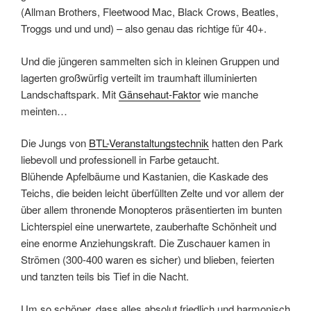
(Allman Brothers, Fleetwood Mac, Black Crows, Beatles,
Troggs und und und) – also genau das richtige für 40+.
Und die jüngeren sammelten sich in kleinen Gruppen und
lagerten großwürfig verteilt im traumhaft illuminierten
Landschaftspark. Mit
Gänsehaut-Faktor
wie manche
meinten…
Die Jungs von
BTL-Veranstaltungstechnik
hatten den Park
liebevoll und professionell in Farbe getaucht.
Blühende Apfelbäume und Kastanien, die Kaskade des
Teichs, die beiden leicht überfüllten Zelte und vor allem der
über allem thronende Monopteros präsentierten im bunten
Lichterspiel eine unerwartete, zauberhafte Schönheit und
eine enorme Anziehungskraft. Die Zuschauer kamen in
Strömen (300-400 waren es sicher) und blieben, feierten
und tanzten teils bis Tief in die Nacht.
Um so schöner, dass alles absolut friedlich und harmonisch