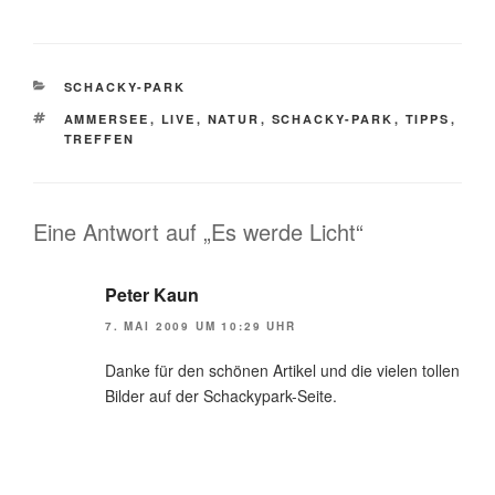
KATEGORIEN
SCHACKY-PARK
SCHLAGWÖRTER
AMMERSEE
,
LIVE
,
NATUR
,
SCHACKY-PARK
,
TIPPS
,
TREFFEN
Eine Antwort auf „Es werde Licht“
Peter Kaun
7. MAI 2009 UM 10:29 UHR
Danke für den schönen Artikel und die vielen tollen
Bilder auf der Schackypark-Seite.