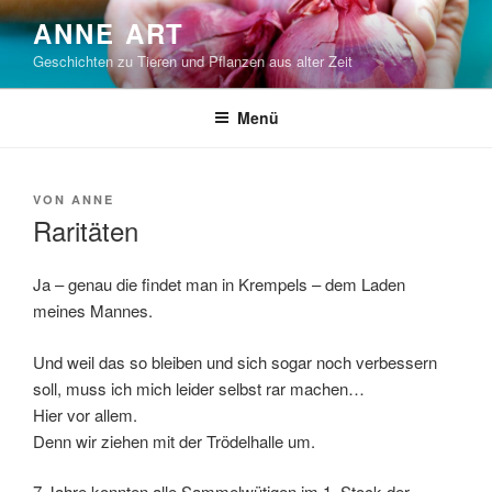
Zum
ANNE ART
Inhalt
Geschichten zu Tieren und Pflanzen aus alter Zeit
springen
Menü
VERÖFFENTLICHT
VON
ANNE
AM
Raritäten
Ja – genau die findet man in Krempels – dem Laden
meines Mannes.
Und weil das so bleiben und sich sogar noch verbessern
soll, muss ich mich leider selbst rar machen…
Hier vor allem.
Denn wir ziehen mit der Trödelhalle um.
7 Jahre konnten alle Sammelwütigen im 1. Stock der