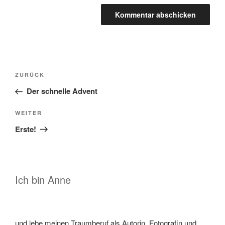
Beitragsnavigation
Vorheriger
ZURÜCK
Beitrag
Der schnelle Advent
Nächster
WEITER
Beitrag
Erste!
Ich bin Anne
und lebe meinen Traumberuf als Autorin, Fotografin und