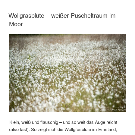
und
heute
VERÖFFENTLICHT
Wollgrasblüte – weißer Puscheltraum im
AM
–
Moor
im
Emsland“
Klein, weiß und flauschig – und so weit das Auge reicht
(also fast). So zeigt sich die Wollgrasblüte im Emsland,