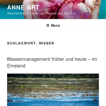
Zum
ANNE ART
Inhalt
Geschichten zu Tieren und Pflanzen aus alter Zeit
springen
Menü
SCHLAGWORT:
WISSEN
VERÖFFENTLICHT
Wassermanagement früher und heute – im
AM
Emsland