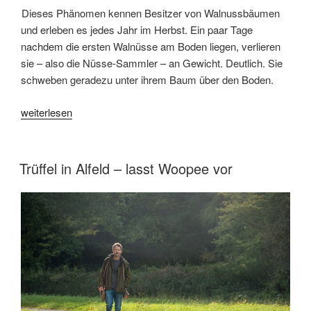
Dieses Phänomen kennen Besitzer von Walnussbäumen
und erleben es jedes Jahr im Herbst. Ein paar Tage
nachdem die ersten Walnüsse am Boden liegen, verlieren
sie – also die Nüsse-Sammler – an Gewicht. Deutlich. Sie
schweben geradezu unter ihrem Baum über den Boden.
„Wie
weiterlesen
Walnüsse
dich
leichter
VERÖFFENTLICHT
Trüffel in Alfeld – lasst Woopee vor
AM
machen
(können)“