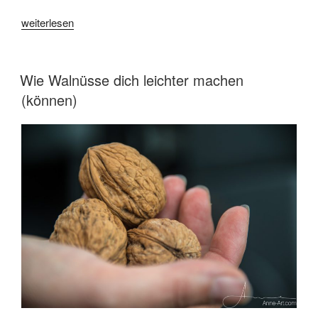
„Mähfreier
weiterlesen
Mai
–
macht
VERÖFFENTLICHT
Wie Walnüsse dich leichter machen
AM
mit!“
(können)