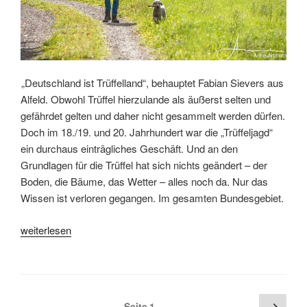
„Deutschland ist Trüffelland“, behauptet Fabian Sievers aus
Alfeld. Obwohl Trüffel hierzulande als äußerst selten und
gefährdet gelten und daher nicht gesammelt werden dürfen.
Doch im 18./19. und 20. Jahrhundert war die „Trüffeljagd“
ein durchaus einträgliches Geschäft. Und an den
Grundlagen für die Trüffel hat sich nichts geändert – der
Boden, die Bäume, das Wetter – alles noch da. Nur das
Wissen ist verloren gegangen. Im gesamten Bundesgebiet.
„Trüffel
weiterlesen
in
Alfeld
–
lasst
Seitennummerierung
Näch
Seite
1