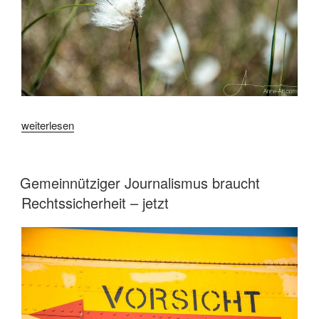
„Wollgrasblüte
weiterlesen
–
weißer
Puscheltraum
VERÖFFENTLICHT
Gemeinnütziger Journalismus braucht
AM
im
Rechtssicherheit – jetzt
Moor“